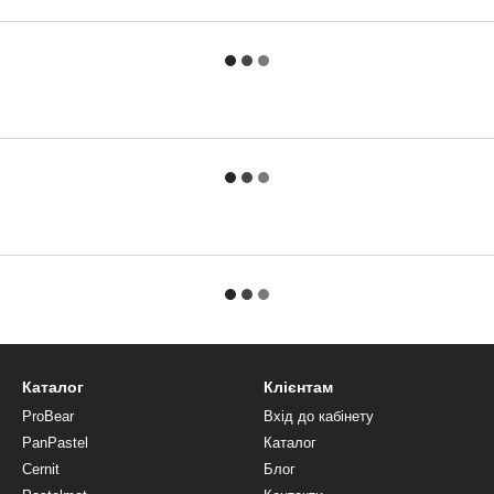
Каталог
Клієнтам
ProBear
Вхід до кабінету
PanPastel
Каталог
Cernit
Блог