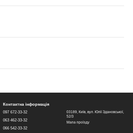
Контактна інформація
097 672-33-32
03189, Київ, вул. Юлії Здановської,
52/3
063 462-33-32
Мапа проїзду
066 542-33-32