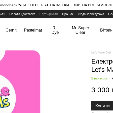
onobank 🐾 БЕЗ ПЕРЕПЛАТ. НА 3-5 ПЛАТЕЖІВ. НА ВСЕ ЗАМОВЛЕН
акти
Оплата і доставка
Сертифікати
Про нас
Угода користувача
Пол
Rit
Mr. Super
Cernit
Pastelmat
Вітрин
Dye
Clear
Let's Make Dolls
Електр
Let's M
В наявності
3 000 
Купити