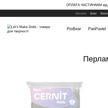
Перейти до основного контенту
ОПЛАТА ЧАСТИНАМИ від m
Каталог
Блог
Конт
ProBear
PanPastel
Перлам