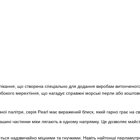
пікання, що створена спеціально для додання виробам витонченого
ибокого мерехтіння, що нагадує справжні морські перли або коштовн
ної палітри, серія Pearl має виражений блиск, який гарно грає на сві
ашині частинки міки лягають в одному напрямку. Це дозволяє майс
ься надзвичайно міцними та гнучкими. Навіть найтонші перламутрові 