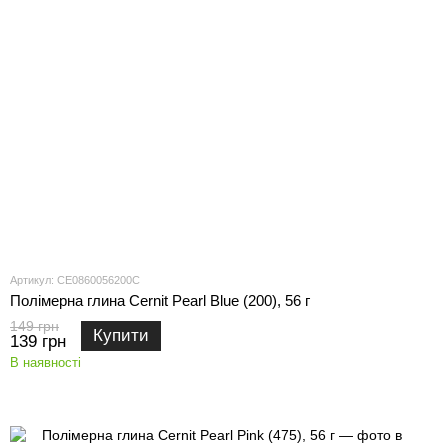
Артикул: CE0860056200C
Полімерна глина Cernit Pearl Blue (200), 56 г
149 грн
Купити
139 грн
В наявності