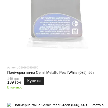
Артикул: CE0860056085C
Полімерна глина Cernit Metallic Pearl White (085), 56 г
149 грн
Купити
139 грн
В наявності