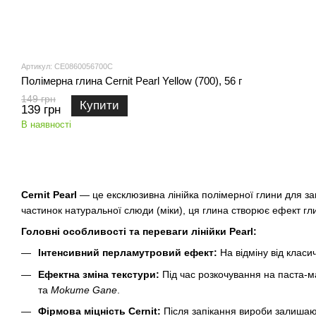
Артикул: CE0860056700C
Полімерна глина Cernit Pearl Yellow (700), 56 г
149 грн
Купити
139 грн
В наявності
Cernit Pearl
— це ексклюзивна лінійка полімерної глини для за
частинок натуральної слюди (міки), ця глина створює ефект гл
Головні особливості та переваги лінійки Pearl:
Інтенсивний перламутровий ефект:
На відміну від класич
Ефектна зміна текстури:
Під час розкочування на паста-м
та
Mokume Gane
.
Фірмова міцність Cernit:
Після запікання вироби залишают