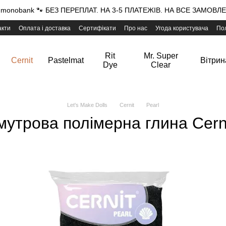
onobank 🐾 БЕЗ ПЕРЕПЛАТ. НА 3-5 ПЛАТЕЖІВ. НА ВСЕ ЗАМОВЛЕН
акти
Оплата і доставка
Сертифікати
Про нас
Угода користувача
Пол
Rit
Mr. Super
Cernit
Pastelmat
Вітрин
Dye
Clear
Let's Make Dolls
Cernit
Pearl
утрова полімерна глина Cerni