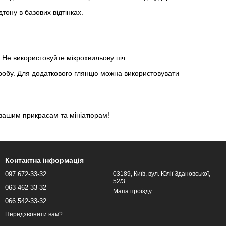
ону в базових відтінках.
. Не використовуйте мікрохвильову піч.
робу. Для додаткового глянцю можна використовувати
 вашим прикрасам та мініатюрам!
Контактна інформація
097 672-33-32
03189, Київ, вул. Юлії Здановської,
52/3
063 462-33-32
Мапа проїзду
066 542-33-32
Передзвонити вам?