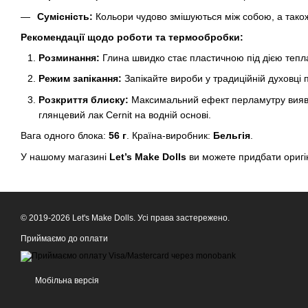
Сумісність:
Кольори чудово змішуються між собою, а також 
Рекомендації щодо роботи та термообробки:
Розминання:
Глина швидко стає пластичною під дією тепла 
Режим запікання:
Запікайте вироби у традиційній духовці 
Розкриття блиску:
Максимальний ефект перламутру виявля
глянцевий лак Cernit на водній основі.
Вага одного блока:
56 г
. Країна-виробник:
Бельгія
.
У нашому магазині
Let’s Make Dolls
ви можете придбати оригін
© 2019-2026 Let's Make Dolls. Усі права застережено.
Приймаємо до оплати
Мобільна версія