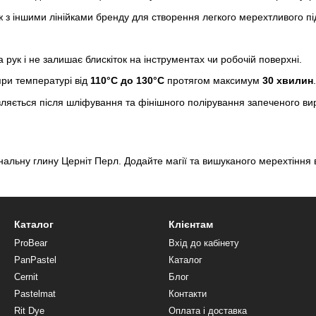
з іншими лінійками бренду для створення легкого мерехтливого підт
рук і не залишає блискіток на інструментах чи робочій поверхні.
при температурі від
110°C до 130°C
протягом максимум
30 хвилин
ється після шліфування та фінішного полірування запеченого ви
альну глину Церніт Перл. Додайте магії та вишуканого мерехтіння
Каталог
Клієнтам
ProBear
Вхід до кабінету
PanPastel
Каталог
Cernit
Блог
Pastelmat
Контакти
Rit Dye
Оплата і доставка