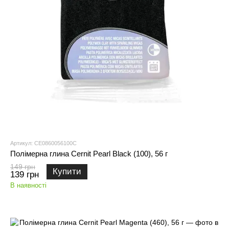
Артикул: CE0860056100C
Полімерна глина Cernit Pearl Black (100), 56 г
149 грн
Купити
139 грн
В наявності