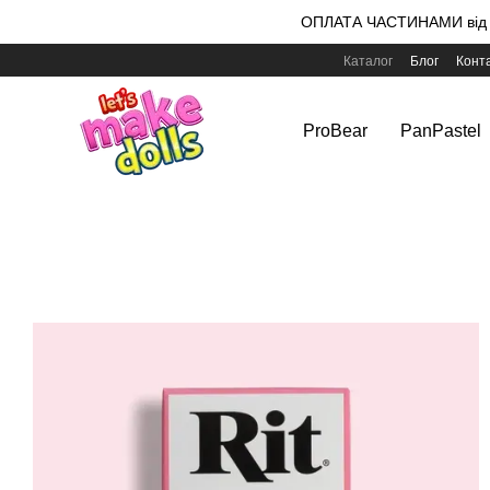
Перейти до основного контенту
ОПЛАТА ЧАСТИНАМИ від m
Каталог
Блог
Конт
ProBear
PanPastel