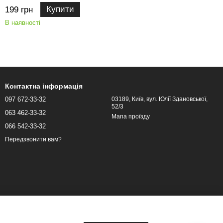
Купити
199 грн
В наявності
Контактна інформація
097 672-33-32
03189, Київ, вул. Юлії Здановської,
52/3
063 462-33-32
Мапа проїзду
066 542-33-32
Передзвонити вам?