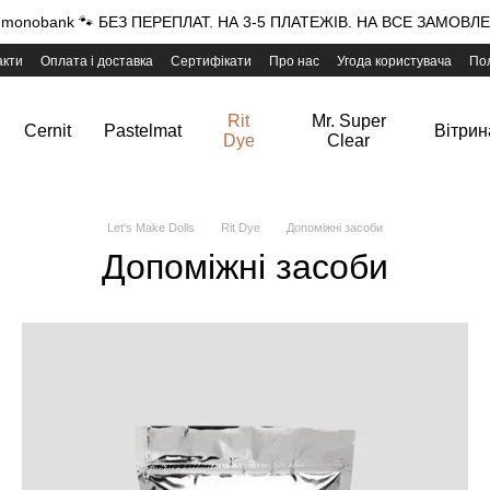
onobank 🐾 БЕЗ ПЕРЕПЛАТ. НА 3-5 ПЛАТЕЖІВ. НА ВСЕ ЗАМОВЛЕН
акти
Оплата і доставка
Сертифікати
Про нас
Угода користувача
Пол
Rit
Mr. Super
Cernit
Pastelmat
Вітрин
Dye
Clear
Let's Make Dolls
Rit Dye
Допоміжні засоби
Допоміжні засоби