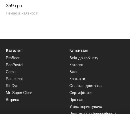
359 грн
Немає в наявності
Каталог
Клієнтам
ProBear
Вхід до кабінету
PanPastel
Каталог
Cernit
Блог
Pastelmat
Контакти
Rit Dye
Оплата і доставка
Mr. Super Clear
Сертифікати
Вітрина
Про нас
Угода користувача
Політика конфіденційності
Ми в соцмережах