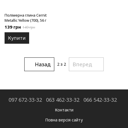
Полімерна глина Cernit
Metallic Yellow (700), 56 г
139 грн
149 грн
Купити
Назад
Вперед
2
з 2
097 672-33-32
063 462-33-32
066 542-33-32
Контакти
Повна версія сайту