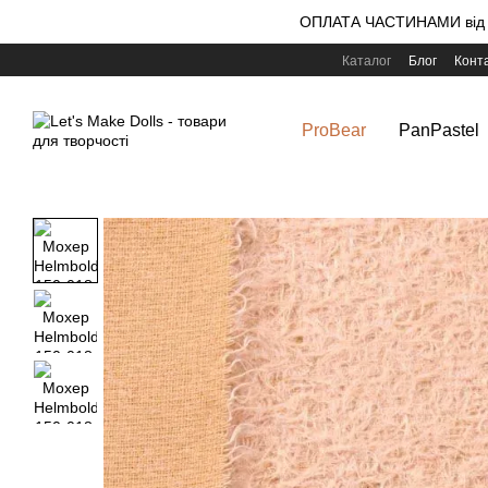
Перейти до основного контенту
ОПЛАТА ЧАСТИНАМИ від m
Каталог
Блог
Конт
ProBear
PanPastel