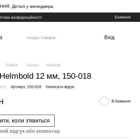
НЯ. Деталі у менеджера.
Бажання
ітика конфіденційності
а
Вхід
ProBear
Тканини
Helmbold
Helmbold 12 мм, 150-018
ості
Артикул: 150-018
Написати відгук
н
В бажання
ити, коли з'явиться
вий відгук або коментар