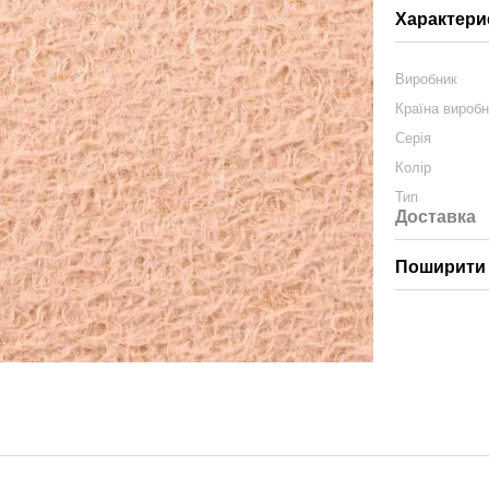
Характери
Виробник
Країна вироб
Серія
Колір
Тип
Доставка
Поширити 