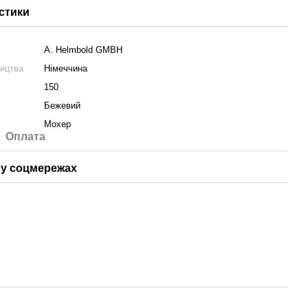
стики
A. Helmbold GMBH
ництва
Німеччина
150
Бежевий
Мохер
Оплата
у соцмережах