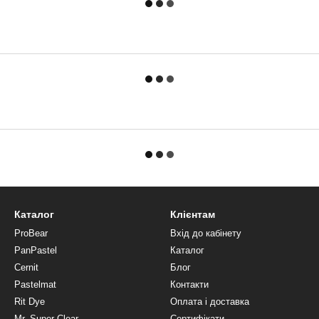
Каталог
Клієнтам
ProBear
Вхід до кабінету
PanPastel
Каталог
Cernit
Блог
Pastelmat
Контакти
Rit Dye
Оплата і доставка
Mr. Super Clear
Сертифікати