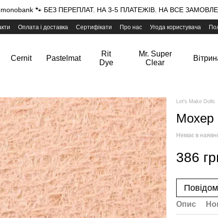
onobank 🐾 БЕЗ ПЕРЕПЛАТ. НА 3-5 ПЛАТЕЖІВ. НА ВСЕ ЗАМОВЛЕН
акти
Оплата і доставка
Сертифікати
Про нас
Угода користувача
Пол
Rit
Mr. Super
Cernit
Pastelmat
Вітрин
Dye
Clear
Let's Make Dolls
Мохер 
Немає в наявн
386 гр
Повідом
Опис
Но