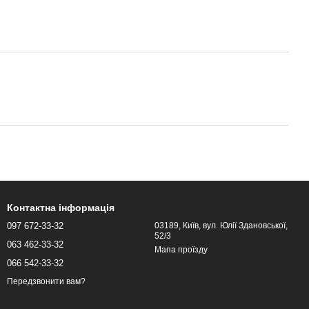
Контактна інформація
097 672-33-32
03189, Київ, вул. Юлії Здановської,
52/3
063 462-33-32
Мапа проїзду
066 542-33-32
Передзвонити вам?