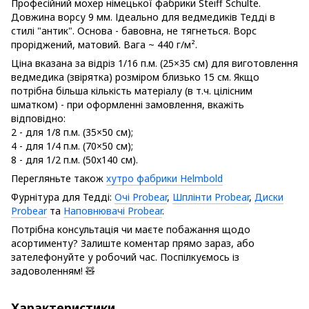
Професійний мохер німецької фабрики Steiff Schulte.
Довжина ворсу 9 мм. Ідеально для ведмедиків Тедді в
стилі "антик". Основа - бавовна, не тягнеться. Ворс
проріджений, матовий. Вага ~ 440 г/м².
Ціна вказана за відріз 1/16 п.м. (25×35 см) для виготовлення
ведмедика (звірятка) розміром близько 15 см. Якщо
потрібна більша кількість матеріалу (в т.ч. цілісним
шматком) - при оформленні замовлення, вкажіть
відповідно:
2 - для 1/8 п.м. (35×50 см);
4 - для 1/4 п.м. (70×50 см);
8 - для 1/2 п.м. (50х140 см).
Перегляньте також
хутро фабрики Helmbold
Фурнітура для Тедді:
Очі Probear
,
Шплінти Probear
,
Диски
Probear
та
Наповнювачі Probear
.
Потрібна консультація чи маєте побажання щодо
асортименту? Залиште коментар прямо зараз, або
зателефонуйте у робочий час. Поспілкуємось із
задоволенням! 🧸
Характеристики