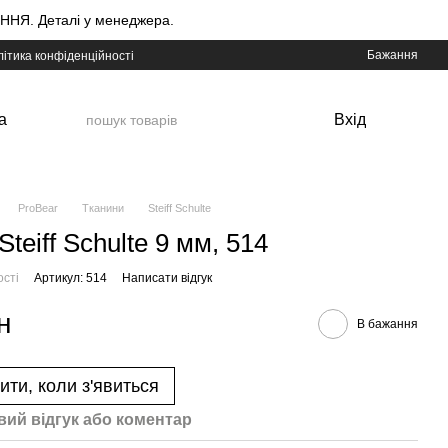
НЯ. Деталі у менеджера.
Бажання
ітика конфіденційності
а
Вхід
ProBear
Тканини
Steiff Schulte
teiff Schulte 9 мм, 514
ості
Артикул: 514
Написати відгук
н
В бажання
ити, коли з'явиться
вий відгук або коментар