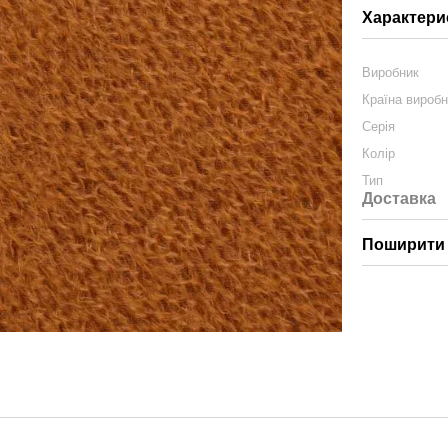
Характери
Виробник
Країна вироб
Серія
Колір
Тип
Доставка
Поширити 