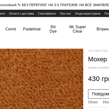
onobank 🐾 БЕЗ ПЕРЕПЛАТ. НА 3-5 ПЛАТЕЖІВ. НА ВСЕ ЗАМОВЛЕН
акти
Оплата і доставка
Сертифікати
Про нас
Угода користувача
Пол
Rit
Mr. Super
Cernit
Pastelmat
Вітрин
Dye
Clear
Let's Make Dolls
Мохер S
Немає в наявн
430 гр
Повідом
Опис
Но