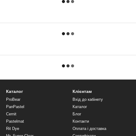
Каталог
Клієнтам
ProBear
Вхід до кабінету
PanPastel
Каталог
Cernit
Блог
Pastelmat
Контакти
Rit Dye
Оплата і доставка
Mr. Super Clear
Сертифікати