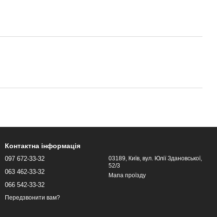
Контактна інформація
097 672-33-32
03189, Київ, вул. Юлії Здановської,
52/3
063 462-33-32
Мапа проїзду
066 542-33-32
Передзвонити вам?