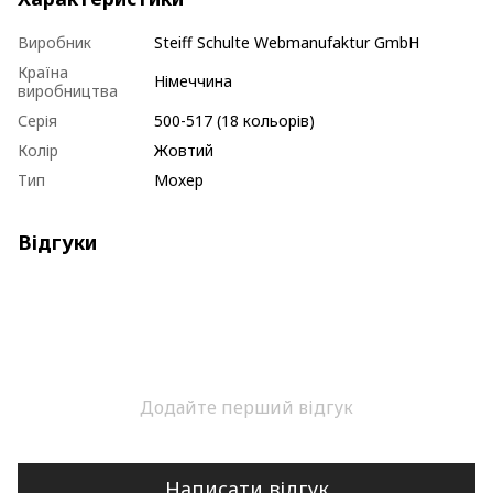
Виробник
Steiff Schulte Webmanufaktur GmbH
Країна
Німеччина
виробництва
Серія
500-517 (18 кольорів)
Колір
Жовтий
Тип
Мохер
Відгуки
Додайте перший відгук
Написати відгук