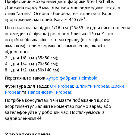
Професійний мохер німецької фабрики Steiff Schulte.
Довжина ворсу 9 мм. Ідеально для ведмедиків Тедді в
стилі "антик". Основа - бавовна, не тягнеться. Ворс
проріджений, матовий. Вага ~ 440 г/м².
Ціна вказана за відріз 1/16 п.м. (25×35 см) для виготовлення
ведмедика (звірятка) розміром близько 15 см. Якщо
потрібна більша кількість матеріалу (в т.ч. цілісним
шматком) - при оформленні замовлення, вкажіть
відповідно:
2 - для 1/8 п.м. (35×50 см);
4 - для 1/4 п.м. (70×50 см);
8 - для 1/2 п.м. (50х140 см).
Перегляньте також
хутро фабрики Helmbold
Фурнітура для Тедді:
Очі Probear
,
Шплінти Probear
,
Диски
Probear
та
Наповнювачі Probear
.
Потрібна консультація чи маєте побажання щодо
асортименту? Залиште коментар прямо зараз, або
зателефонуйте у робочий час. Поспілкуємось із
задоволенням! 🧸
Характеристики