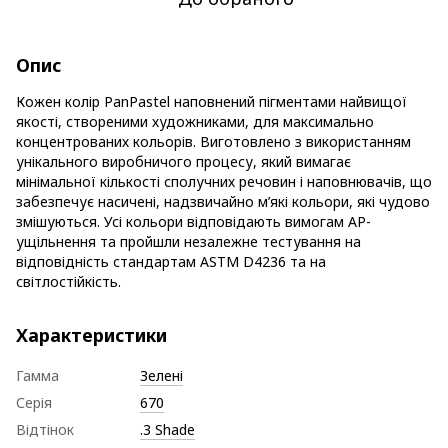
Опис
Кожен колір PanPastel наповнений пігментами найвищої
якості, створеними художниками, для максимально
концентрованих кольорів. Виготовлено з використанням
унікального виробничого процесу, який вимагає
мінімальної кількості сполучних речовин і наповнювачів, що
забезпечує насичені, надзвичайно м’які кольори, які чудово
змішуються. Усі кольори відповідають вимогам AP-
ущільнення та пройшли незалежне тестування на
відповідність стандартам ASTM D4236 та на
світлостійкість.
Характеристики
Гамма
Зелені
Серія
670
Відтінок
.3 Shade