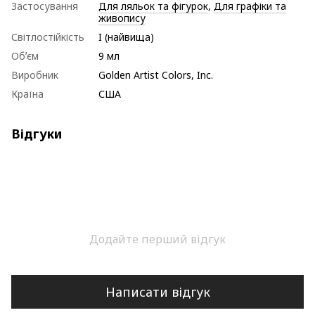
Застосування
Для ляльок та фігурок
,
Для графіки та
живопису
Світлостійкість
I (найвища)
Обʼєм
9 мл
Виробник
Golden Artist Colors, Inc.
Країна
США
Відгуки
Додайте перший відгук
Написати відгук