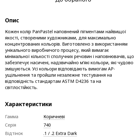
Опис
Кожен колір PanPastel наповнений пігментами найвищої
якості, створеними художниками, для максимально
концентрованих кольорів. Виготовлено з використанням
унікального виробничого процесу, який вимагає
мінімальної кількості сполучних речовин і наповнювачів, що
забезпечує насичені, надзвичайно м’які кольори, які чудово
змішуються. Усі кольори відповідають вимогам AP-
ущільнення та пройшли незалежне тестування на
відповідність стандартам ASTM D4236 та на
світлостійкість.
Характеристики
Гамма
Коричневі
Серія
740
Відтінок
.1 / .2 Extra Dark