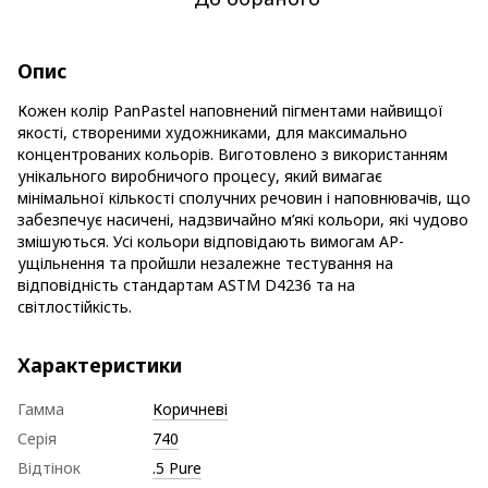
Опис
Кожен колір PanPastel наповнений пігментами найвищої
якості, створеними художниками, для максимально
концентрованих кольорів. Виготовлено з використанням
унікального виробничого процесу, який вимагає
мінімальної кількості сполучних речовин і наповнювачів, що
забезпечує насичені, надзвичайно м’які кольори, які чудово
змішуються. Усі кольори відповідають вимогам AP-
ущільнення та пройшли незалежне тестування на
відповідність стандартам ASTM D4236 та на
світлостійкість.
Характеристики
Гамма
Коричневі
Серія
740
Відтінок
.5 Pure