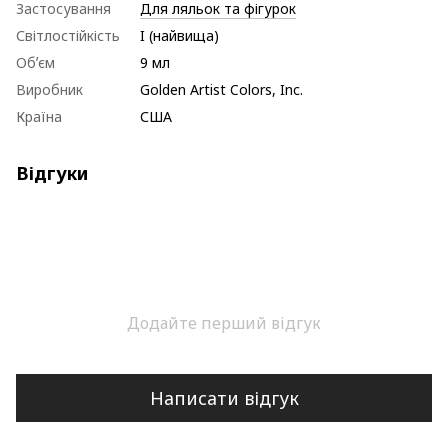
Застосування
Для ляльок та фігурок
Світлостійкість
I (найвища)
Обʼєм
9 мл
Виробник
Golden Artist Colors, Inc.
Країна
США
Відгуки
Додайте перший відгук
Написати відгук