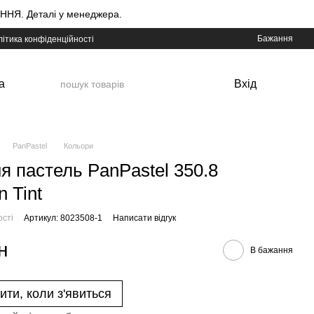
НЯ. Деталі у менеджера.
Бажання
ітика конфіденційності
а
Вхід
PanPastel
Кольори
я пастель PanPastel 350.8
 Tint
ості
Артикул: 8023508-1
Написати відгук
н
В бажання
ити, коли з'явиться