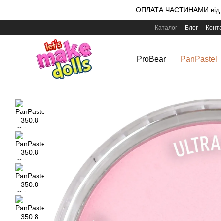
Перейти до основного контенту
ОПЛАТА ЧАСТИНАМИ від m
Каталог
Блог
Конт
ProBear
PanPastel