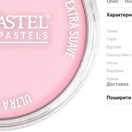
Опис
Но
Характери
Гамма
Серія
Відтінок
Світлостійкіс
Обʼєм
Виробник
Країна
Доставка
Поширити 