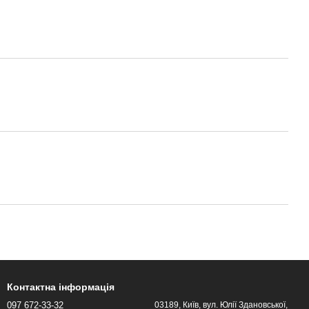
Контактна інформація
097 672-33-32
03189, Київ, вул. Юлії Здановської,