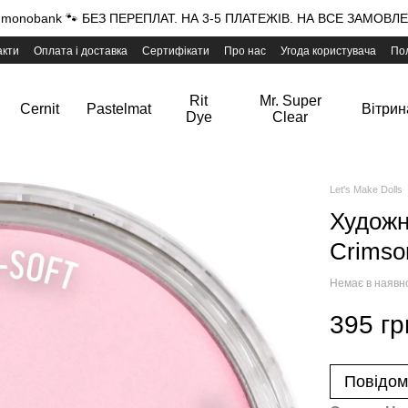
onobank 🐾 БЕЗ ПЕРЕПЛАТ. НА 3-5 ПЛАТЕЖІВ. НА ВСЕ ЗАМОВЛЕН
акти
Оплата і доставка
Сертифікати
Про нас
Угода користувача
Пол
Rit
Mr. Super
Cernit
Pastelmat
Вітрин
Dye
Clear
Let's Make Dolls
Художн
Crimson
Немає в наявн
395 гр
Повідом