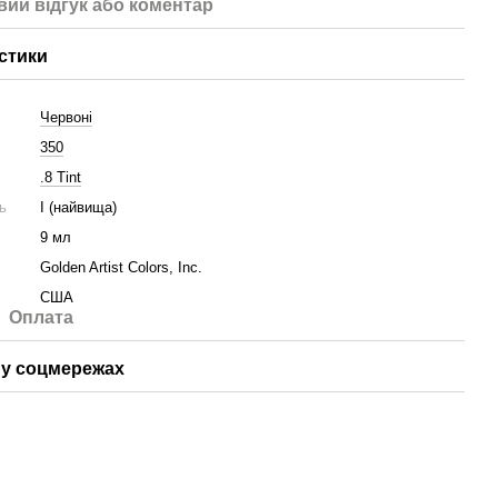
вий відгук або коментар
стики
Червоні
350
.8 Tint
ть
I (найвища)
9 мл
Golden Artist Colors, Inc.
США
Оплата
у соцмережах