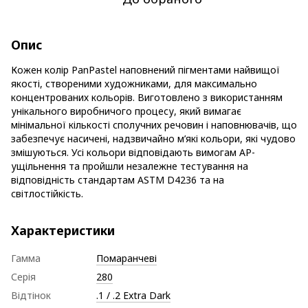
Опис
Кожен колір PanPastel наповнений пігментами найвищої
якості, створеними художниками, для максимально
концентрованих кольорів. Виготовлено з використанням
унікального виробничого процесу, який вимагає
мінімальної кількості сполучних речовин і наповнювачів, що
забезпечує насичені, надзвичайно м’які кольори, які чудово
змішуються. Усі кольори відповідають вимогам AP-
ущільнення та пройшли незалежне тестування на
відповідність стандартам ASTM D4236 та на
світлостійкість.
Характеристики
Гамма
Помаранчеві
Серія
280
Відтінок
.1 / .2 Extra Dark