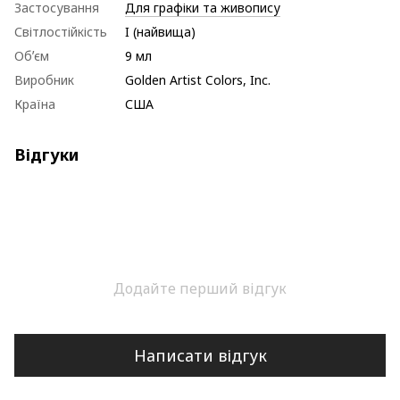
Застосування
Для графіки та живопису
Світлостійкість
I (найвища)
Обʼєм
9 мл
Виробник
Golden Artist Colors, Inc.
Країна
США
Відгуки
Додайте перший відгук
Написати відгук