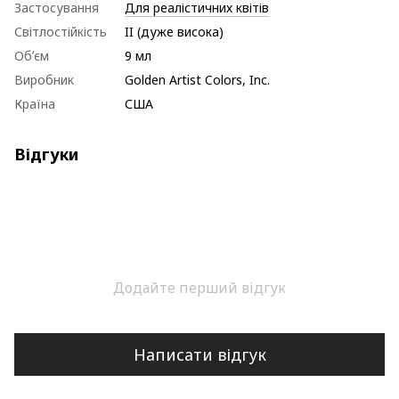
Застосування
Для реалістичних квітів
Світлостійкість
II (дуже висока)
Обʼєм
9 мл
Виробник
Golden Artist Colors, Inc.
Країна
США
Відгуки
Додайте перший відгук
Написати відгук