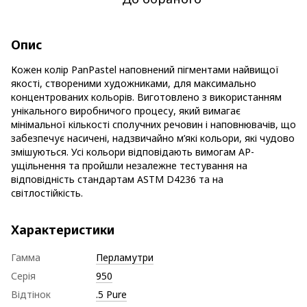
Опис
Кожен колір PanPastel наповнений пігментами найвищої
якості, створеними художниками, для максимально
концентрованих кольорів. Виготовлено з використанням
унікального виробничого процесу, який вимагає
мінімальної кількості сполучних речовин і наповнювачів, що
забезпечує насичені, надзвичайно м’які кольори, які чудово
змішуються. Усі кольори відповідають вимогам AP-
ущільнення та пройшли незалежне тестування на
відповідність стандартам ASTM D4236 та на
світлостійкість.
Характеристики
Гамма
Перламутри
Серія
950
Відтінок
.5 Pure