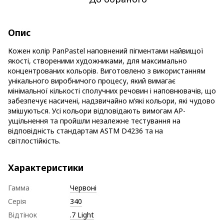
Опис
Кожен колір PanPastel наповнений пігментами найвищої
якості, створеними художниками, для максимально
концентрованих кольорів. Виготовлено з використанням
унікального виробничого процесу, який вимагає
мінімальної кількості сполучних речовин і наповнювачів, що
забезпечує насичені, надзвичайно м’які кольори, які чудово
змішуються. Усі кольори відповідають вимогам AP-
ущільнення та пройшли незалежне тестування на
відповідність стандартам ASTM D4236 та на
світлостійкість.
Характеристики
Гамма
Червоні
Серія
340
Відтінок
.7 Light