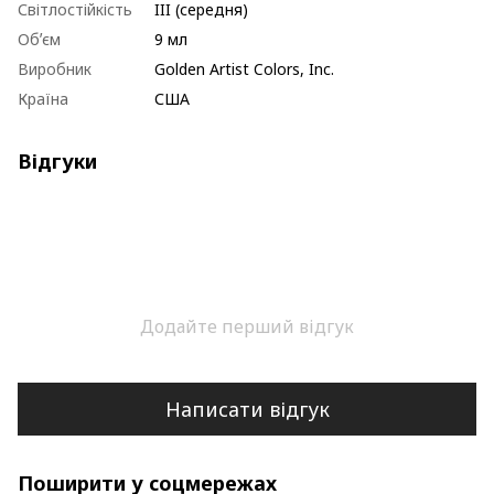
Світлостійкість
III (середня)
Обʼєм
9 мл
Виробник
Golden Artist Colors, Inc.
Країна
США
Відгуки
Додайте перший відгук
Написати відгук
Поширити у соцмережах