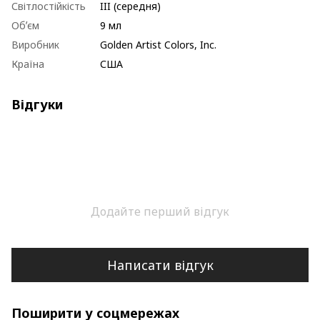
Світлостійкість
III (середня)
Обʼєм
9 мл
Виробник
Golden Artist Colors, Inc.
Країна
США
Відгуки
Додайте перший відгук
Написати відгук
Поширити у соцмережах