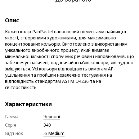
Опис
Кожен колір PanPastel наповнений пігментами найвищої
якості, створеними художниками, для максимально
концентрованих кольорів. Виготовлено з використанням
унікального виробничого процесу, який вимагає
мінімальної кількості сполучних речовин і наповнювачів, що
забезпечує насичені, надзвичайно м’які кольори, які чудово
змішуються. Усі кольори відповідають вимогам AP-
ущільнення та пройшли незалежне тестування на
відповідність стандартам ASTM D4236 та на
світлостійкість.
Характеристики
Гамма
Червоні
Серія
340
Відтінок
.6 Medium