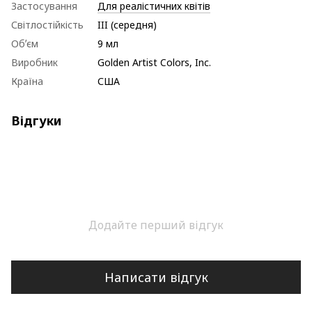
Застосування
Для реалістичних квітів
Світлостійкість
III (середня)
Обʼєм
9 мл
Виробник
Golden Artist Colors, Inc.
Країна
США
Відгуки
Додайте перший відгук
Написати відгук