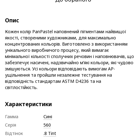
Опис
Кожен колір PanPastel наповнений пігментами найвищої
якості, створеними художниками, для максимально
концентрованих кольорів. Виготовлено з використанням
унікального виробничого процесу, який вимагає
мінімальної кількості сполучних речовин і наповнювачів, що
забезпечує насичені, надзвичайно м’які кольори, які чудово
змішуються. Усі кольори відповідають вимогам AP-
ущільнення та пройшли незалежне тестування на
відповідність стандартам ASTM D4236 та на
світлостійкість.
Характеристики
Гамма
Сині
Серія
560
Відтінок
.8 Tint