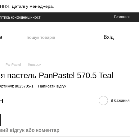
НЯ. Деталі у менеджера.
Бажання
ітика конфіденційності
а
Вхід
PanPastel
Кольори
я пастель PanPastel 570.5 Teal
Артикул: 8025705-1
Написати відгук
н
В бажання
вий відгук або коментар