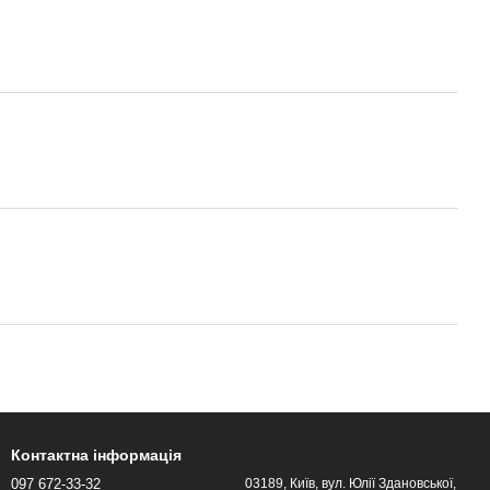
Контактна інформація
097 672-33-32
03189, Київ, вул. Юлії Здановської,