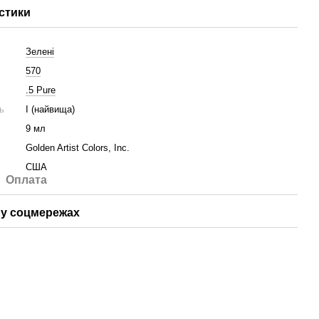
стики
Зелені
570
.5 Pure
ть
I (найвища)
9 мл
Golden Artist Colors, Inc.
США
Оплата
у соцмережах