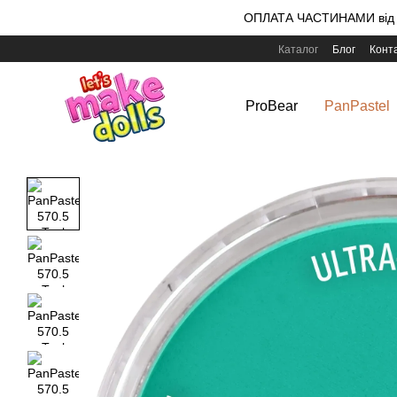
Перейти до основного контенту
ОПЛАТА ЧАСТИНАМИ від m
Каталог
Блог
Конт
ProBear
PanPastel