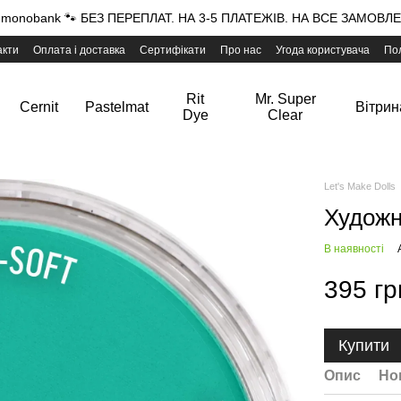
onobank 🐾 БЕЗ ПЕРЕПЛАТ. НА 3-5 ПЛАТЕЖІВ. НА ВСЕ ЗАМОВЛЕН
акти
Оплата і доставка
Сертифікати
Про нас
Угода користувача
Пол
Rit
Mr. Super
Cernit
Pastelmat
Вітрин
Dye
Clear
Let's Make Dolls
Художн
В наявності
395 гр
Купити
Опис
Но