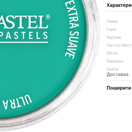
Характери
Гамма
Серія
Відтінок
Світлостійкіс
Обʼєм
Виробник
Країна
Доставка
Поширити 