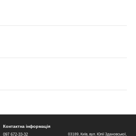
Контактна інформація
097 672-33-32
03189, Київ, вул. Юлії Здановської,