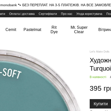
onobank 🐾 БЕЗ ПЕРЕПЛАТ. НА 3-5 ПЛАТЕЖІВ. НА ВСЕ ЗАМОВЛЕН
акти
Оплата і доставка
Сертифікати
Про нас
Угода користувача
Пол
Rit
Mr. Super
Cernit
Pastelmat
Вітрин
Dye
Clear
Let's Make Dolls
Художн
Turquo
В наявності
395 гр
Купити