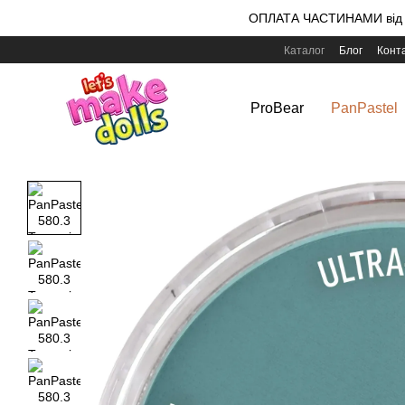
Перейти до основного контенту
ОПЛАТА ЧАСТИНАМИ від m
Каталог
Блог
Конт
ProBear
PanPastel