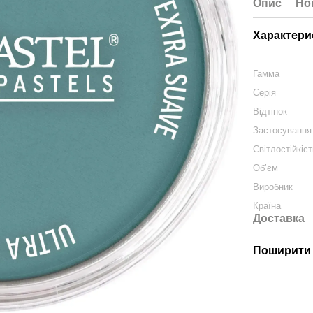
Опис
Но
Характери
Гамма
Серія
Відтінок
Застосування
Світлостійкіс
Обʼєм
Виробник
Країна
Доставка
Поширити 