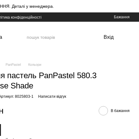
НЯ. Деталі у менеджера.
Бажання
ітика конфіденційності
а
Вхід
PanPastel
Кольори
я пастель PanPastel 580.3
ise Shade
Артикул: 8025803-1
Написати відгук
н
В бажання