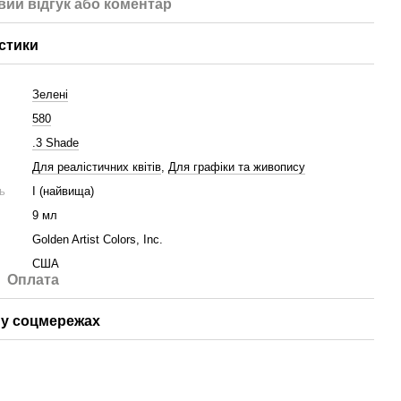
вий відгук або коментар
стики
Зелені
580
.3 Shade
Для реалістичних квітів
,
Для графіки та живопису
ть
I (найвища)
9 мл
Golden Artist Colors, Inc.
США
Оплата
у соцмережах