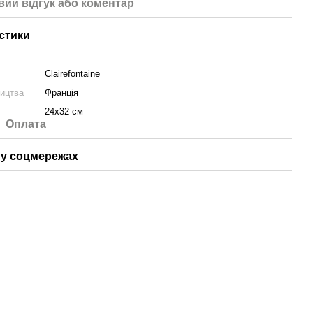
вий відгук або коментар
стики
Clairefontaine
ництва
Франція
24х32 см
Оплата
у соцмережах