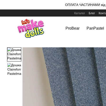
Перейти до основного контенту
ОПЛАТА ЧАСТИНАМИ від m
Каталог
Блог
Конт
ProBear
PanPastel