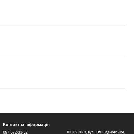
Контактна інформація
097 672-33-32
03189, Київ, вул. Юлії Здановської,