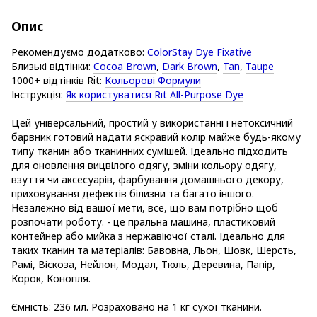
Опис
Рекомендуємо додатково:
ColorStay Dye Fixative
Близькі відтінки:
Cocoa Brown
,
Dark Brown
,
Tan
,
Taupe
1000+ відтінків Rit:
Кольорові Формули
Інструкція:
Як користуватися Rit All-Purpose Dye
Цей універсальний, простий у використанні і нетоксичний
барвник готовий надати яскравий колір майже будь-якому
типу тканин або тканинних сумішей. Ідеально підходить
для оновлення вицвілого одягу, зміни кольору одягу,
взуття чи аксесуарів, фарбування домашнього декору,
приховування дефектів білизни та багато іншого.
Незалежно від вашої мети, все, що вам потрібно щоб
розпочати роботу. - це пральна машина, пластиковий
контейнер або мийка з нержавіючої сталі. Ідеально для
таких тканин та матеріалів: Бавовна, Льон, Шовк, Шерсть,
Рамі, Віскоза, Нейлон, Модал, Тюль, Деревина, Папір,
Корок, Конопля.
Ємність: 236 мл. Розраховано на 1 кг сухої тканини.