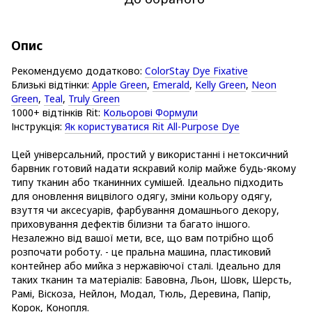
Опис
Рекомендуємо додатково:
ColorStay Dye Fixative
Близькі відтінки:
Apple Green
,
Emerald
,
Kelly Green
,
Neon
Green
,
Teal
,
Truly Green
1000+ відтінків Rit:
Кольорові Формули
Інструкція:
Як користуватися Rit All-Purpose Dye
Цей універсальний, простий у використанні і нетоксичний
барвник готовий надати яскравий колір майже будь-якому
типу тканин або тканинних сумішей. Ідеально підходить
для оновлення вицвілого одягу, зміни кольору одягу,
взуття чи аксесуарів, фарбування домашнього декору,
приховування дефектів білизни та багато іншого.
Незалежно від вашої мети, все, що вам потрібно щоб
розпочати роботу. - це пральна машина, пластиковий
контейнер або мийка з нержавіючої сталі. Ідеально для
таких тканин та матеріалів: Бавовна, Льон, Шовк, Шерсть,
Рамі, Віскоза, Нейлон, Модал, Тюль, Деревина, Папір,
Корок, Конопля.