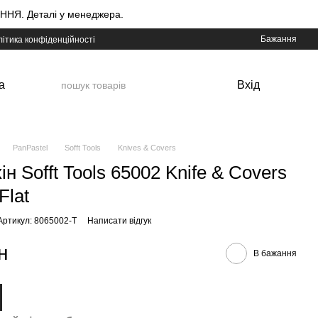
НЯ. Деталі у менеджера.
Бажання
ітика конфіденційності
а
Вхід
PanPastel
Sofft Tools
Knives & Covers
н Sofft Tools 65002 Knife & Covers
Flat
Артикул: 8065002-T
Написати відгук
н
В бажання