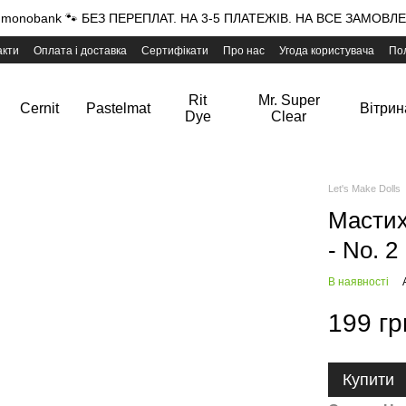
onobank 🐾 БЕЗ ПЕРЕПЛАТ. НА 3-5 ПЛАТЕЖІВ. НА ВСЕ ЗАМОВЛЕН
акти
Оплата і доставка
Сертифікати
Про нас
Угода користувача
Пол
Rit
Mr. Super
Cernit
Pastelmat
Вітрин
Dye
Clear
Let's Make Dolls
Мастихі
- No. 2 
В наявності
199 гр
Купити