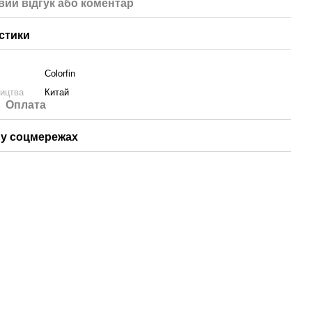
вий відгук або коментар
стики
Colorfin
ництва
Китай
Оплата
у соцмережах