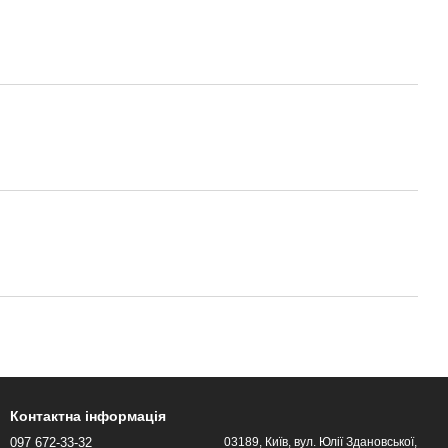
Контактна інформація
097 672-33-32
03189, Київ, вул. Юлії Здановської,