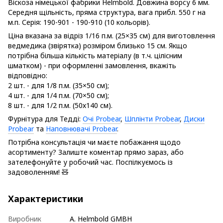
Віскоза німецької фабрики Helmbold. Довжина ворсу 6 мм.
Середня щільність, пряма структура, вага прибл. 550 г на
м.п. Серія: 190-901 - 190-910 (10 кольорів).
Ціна вказана за відріз 1/16 п.м. (25×35 см) для виготовлення
ведмедика (звірятка) розміром близько 15 см. Якщо
потрібна більша кількість матеріалу (в т.ч. цілісним
шматком) - при оформленні замовлення, вкажіть
відповідно:
2 шт. - для 1/8 п.м. (35×50 см);
4 шт. - для 1/4 п.м. (70×50 см);
8 шт. - для 1/2 п.м. (50х140 см).
Фурнітура для Тедді:
Очі Probear
,
Шплінти Probear
,
Диски
Probear
та
Наповнювачі Probear
.
Потрібна консультація чи маєте побажання щодо
асортименту? Залиште коментар прямо зараз, або
зателефонуйте у робочий час. Поспілкуємось із
задоволенням! 🧸
Характеристики
Виробник
A. Helmbold GMBH