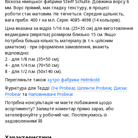
Віскоза німецької фабрики Steiff Schulte. Довжина ворсу 6
мм. Ворс прямий, має гладку текстуру, в процесі
роботи стає матовим. Не тягнеться. Середня щільність,
вага прибл. 400 г на м.п. Серія: 4085-4098 (14 кольорів).
Ціна вказана за відріз 1/16 п.м. (25×35 см) для виготовлення
ведмедика (звірятка) розміром близько 15 см. Якщо
потрібна більша кількість матеріалу (в т.ч. цілісним
шматком) - при оформленні замовлення, вкажіть
відповідно:
2 - для 1/8 п.м. (35×50 см);
4 - для 1/4 п.м. (70×50 см);
8 - для 1/2 п.м. (50х140 см).
Перегляньте також
хутро фабрики Helmbold
Фурнітура для Тедді:
Очі Probear
,
Шплінти Probear
,
Диски
Probear
та
Наповнювачі Probear
.
Потрібна консультація чи маєте побажання щодо
асортименту? Залиште коментар прямо зараз, або
зателефонуйте у робочий час. Поспілкуємось із
задоволенням! 🧸
Характеристики