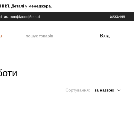
НЯ. Деталі у менеджера.
Бажання
ітика конфіденційності
а
Вхід
боти
Сортування:
за назвою