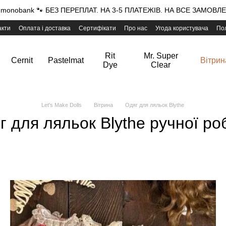
onobank 🐾 БЕЗ ПЕРЕПЛАТ. НА 3-5 ПЛАТЕЖІВ. НА ВСЕ ЗАМОВЛЕН
акти
Оплата і доставка
Сертифікати
Про нас
Угода користувача
Пол
Rit
Mr. Super
Cernit
Pastelmat
Вітрин
Dye
Clear
Let's Make Dolls
Вітрина
Одяг для ляльок Blythe
г для ляльок Blythe ручної ро