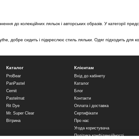
ення до колекційних ляльок і авторських образів. У категорії предст
he, добре сидить і підкреслює стиль ляльки. Одяг підходить для ко
Каталог
Клієнтам
ProBear
Вхід до кабінету
PanPastel
Каталог
Cernit
Блог
Pastelmat
Контакти
Rit Dye
Оплата і доставка
Mr. Super Clear
Сертифікати
Вітрина
Про нас
Угода користувача
Політика конфіденційності