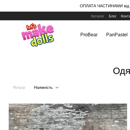
Перейти до основного контенту
ОПЛАТА ЧАСТИНАМИ від m
Каталог
Блог
Конт
ProBear
PanPastel
Одя
Фільтр
Наявність