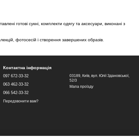
авлені готові сукні, комплекти одягу та аксесуари, виконані з
лекцій, фотосесій і створення завершених образів.
Контактна інформація
097 672-33-32
03189, Київ, вул. Юлії Здановської,
52/3
063 462-33-32
Мапа проїзду
066 542-33-32
Передзвонити вам?