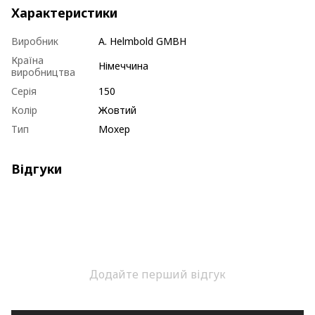
Характеристики
Виробник
A. Helmbold GMBH
Країна
Німеччина
виробництва
Серія
150
Колір
Жовтий
Тип
Мохер
Відгуки
Додайте перший відгук