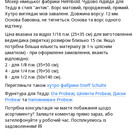
Мохер німецької фабрики Helmbold. Чудово підійде для
Тедді в стилі "антик". Ворс матовий, проріджений, прямий.
Хутро виглядає мов завалене. Довжина ворсу: 12 мм.
Основа бавовна, не тягнеться. Основа та ворс одного
відтінку.
Ціна вказана за відріз 1/16 п.м. (25×35 см) для виготовлення
ведмедика (звірятка) розміром близько 15 см. Якщо
потрібна більша кількість матеріалу (в т.ч. цілісним
шматком) - при оформленні замовлення, вкажіть
відповідно:
2 - для 1/8 п.м. (35×50 см);
4 - для 1/4 п.м. (70×50 см);
8 - для 1/2 п.м. (50х140 см).
Перегляньте також
хутро фабрики Steiff Schulte
Фурнітура для Тедді:
Очі Probear
,
Шплінти Probear
,
Диски
Probear
та
Наповнювачі Probear
.
Потрібна консультація чи маєте побажання щодо
асортименту? Залиште коментар прямо зараз, або
зателефонуйте у робочий час. Поспілкуємось із
задоволенням! 🧸