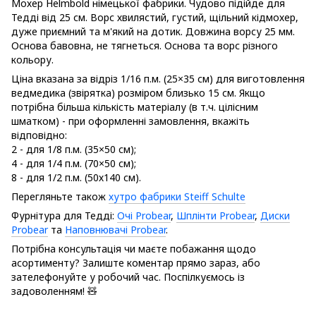
Мохер Helmbold німецької фабрики. Чудово підійде для
Тедді від 25 см. Ворс хвилястий, густий, щільний кідмохер,
дуже приємний та м'який на дотик. Довжина ворсу 25 мм.
Основа бавовна, не тягнеться. Основа та ворс різного
кольору.
Ціна вказана за відріз 1/16 п.м. (25×35 см) для виготовлення
ведмедика (звірятка) розміром близько 15 см. Якщо
потрібна більша кількість матеріалу (в т.ч. цілісним
шматком) - при оформленні замовлення, вкажіть
відповідно:
2 - для 1/8 п.м. (35×50 см);
4 - для 1/4 п.м. (70×50 см);
8 - для 1/2 п.м. (50х140 см).
Перегляньте також
хутро фабрики Steiff Schulte
Фурнітура для Тедді:
Очі Probear
,
Шплінти Probear
,
Диски
Probear
та
Наповнювачі Probear
.
Потрібна консультація чи маєте побажання щодо
асортименту? Залиште коментар прямо зараз, або
зателефонуйте у робочий час. Поспілкуємось із
задоволенням! 🧸